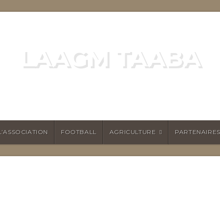
LAAGM TAABA
ALL ET PERMACULTURE POUR NAMO
L’ASSOCIATION
FOOTBALL
AGRICULTURE
PARTENAIRE