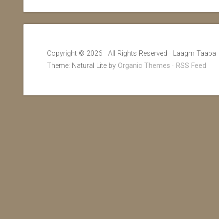
Copyright © 2026 · All Rights Reserved · Laagm Taaba
Theme: Natural Lite by
Organic Themes
·
RSS Feed