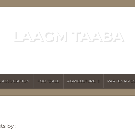
LAAGM TAABA
ALL ET PERMACULTURE POUR NAMO
L’ASSOCIATION
FOOTBALL
AGRICULTURE
PARTENAIRE
ts by :